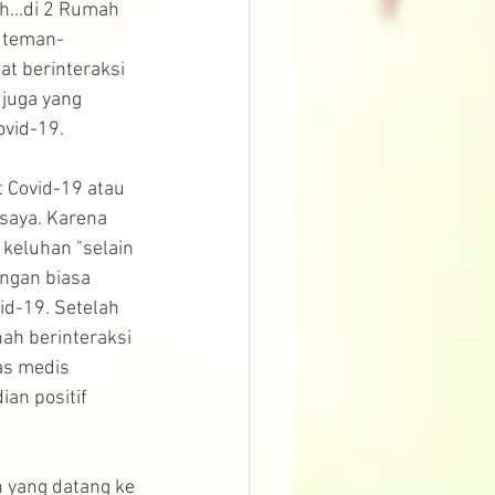
...di 2 Rumah 
a teman-
t berinteraksi 
juga yang 
ovid-19.
 Covid-19 atau 
 saya. Karena 
 keluhan "selain 
angan biasa 
d-19. Setelah 
nah berinteraksi 
as medis 
an positif 
n yang datang ke 