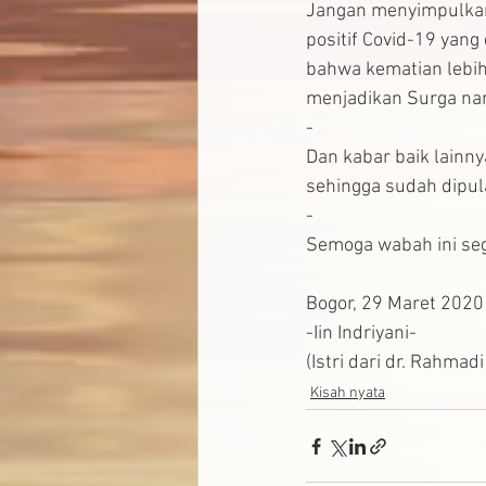
Jangan menyimpulkan s
positif Covid-19 yang
bahwa kematian lebih
menjadikan Surga nan
-
Dan kabar baik lainny
sehingga sudah dipu
-
Semoga wabah ini sege
Bogor, 29 Maret 2020
-Iin Indriyani-
(Istri dari dr. Rahmad
Kisah nyata