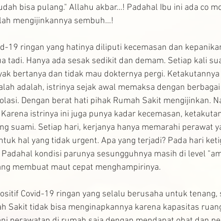
dah bisa pulang." Allahu akbar...! Padahal Ibu ini ada co m
llah mengijinkannya sembuh...!
id-19 ringan yang hatinya diliputi kecemasan dan kepanikan.
ua tadi. Hanya ada sesak sedikit dan demam. Setiap kali suam
yak bertanya dan tidak mau dokternya pergi. Ketakutannya 
h adalah, istrinya sejak awal memaksa dengan berbagai 
olasi. Dengan berat hati pihak Rumah Sakit mengijinkan. 
 Karena istrinya ini juga punya kadar kecemasan, ketakuta
g suami. Setiap hari, kerjanya hanya memarahi perawat y
ntuk hal yang tidak urgent. Apa yang terjadi? Pada hari ket
 Padahal kondisi parunya sesungguhnya masih di level "am
yang membuat maut cepat menghampirinya.
sitif Covid-19 ringan yang selalu berusaha untuk tenang, 
h Sakit tidak bisa menginapkannya karena kapasitas ruang 
ni perawatan di rumah saja dengan mendapat obat dan pe