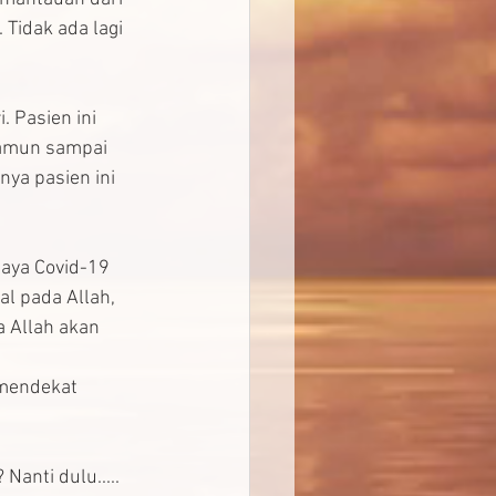
Tidak ada lagi 
. Pasien ini 
Namun sampai 
nya pasien ini 
haya Covid-19 
l pada Allah, 
 Allah akan 
mendekat 
anti dulu..... 