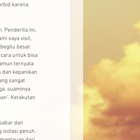
orbid karena 
 Penderita ini, 
i saya visit, 
begitu besar. 
cara untuk bisa 
Namun ternyata 
n dan kepanikan 
ang sangat 
iga, suaminya 
an". Ketakutan 
sabar dan 
isolasi penuh. 
mantauan dari 