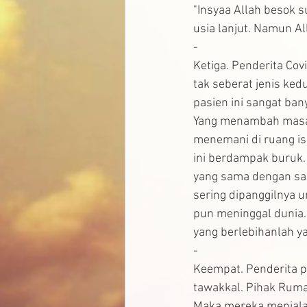
"Insyaa Allah besok su
usia lanjut. Namun A
-
Ketiga. Penderita Cov
tak seberat jenis ked
pasien ini sangat ban
Yang menambah masala
menemani di ruang is
ini berdampak buruk.
yang sama dengan san
sering dipanggilnya u
pun meninggal dunia.
yang berlebihanlah 
-
Keempat. Penderita po
tawakkal. Pihak Ruma
Maka mereka menjala