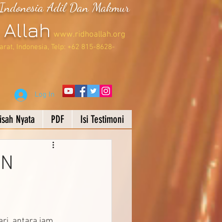
Indonesia Adil Dan Makmur
 Allah
www.ridhoallah.org
rat, Indonesia, Telp: +62 815-8628-
Log In
isah Nyata
PDF
Isi Testimoni
AN
ari, antara jam 