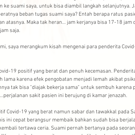
n ke suami saya, untuk bisa diambil langkah selanjutnya. Ja
eratnya beban tugas suami saya? Entah berapa ratus pasi
an atasnya. Maka tak heran... jam kerjanya bisa 17-18 jam 
jam saja.
ami, saya merangkum kisah mengenai para penderita Covid-
vid-19 positif yang berat dan penuh kecemasan. Penderita j
 lama karena efek pengobatan menjadi lemah akibat psiko
uhnya tak bisa "diajak bekerja sama" untuk sembuh karena 
...perjalanan sakit pasien ini berujung di kamar jenazah.
itif Covid-19 yang berat namun sabar dan tawakkal pada 
is ini cepat berangsur membaik bahkan sudah bisa berjalan
kembali tertawa ceria. Suami pernah bertanya pada seorang