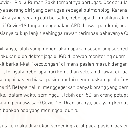
ovid-19 di 3 Rumah Sakit tempatnya bertugas. Qoddarullah
aya seorang diri yang bertugas sebagai pulmonolog. Karen
 Ada yang sedang cuti bersalin, beberapa dirumahkan akiba
itif Covid-19 tanpa mengenakan APD di awal pandemi, ada 
ianya cukup lanjut sehingga rawan terimbas bahayanya C
ilikinya, ialah yang menentukan apakah seseorang suspect
dilakukan oleh dokter jaga di IGD di bawah monitoring suami
akit berkali-kali "kecolongan" di mana pasien masuk dengan
IGD, ternyata beberapa hari kemudian setelah dirawat di ru
bagai pasien biasa, pasien mulai menunjukkan gejala Covi
positif. Betapa hal ini menggegerkan banyak orang yang per
ka...dalam waktu seminggu... lebih dari 50-an orang petug
alam pengawasan) Covid-19. Di antaranya, ada yang kemudi
n bahkan ada yang meninggal dunia.
sus itu maka dilakukan screening ketat pada pasien-pasie