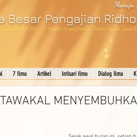
Menuju 
a Besar Pengajian Ridho
ggahan Ridho Allah, Jl. Kapitan 3 Gang Kenari, Tapos, Depok, Jawa Ba
l
7 Ilmu
Artikel
Intisari Ilmu
Dialog Ilmu
K
 TAWAKAL MENYEMBUHK
Sejak awal bulan ini, setiap h