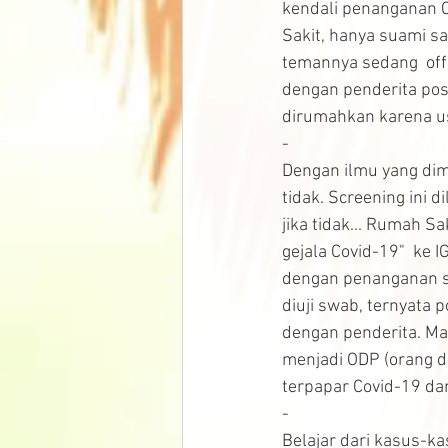
kendali penanganan C
Sakit, hanya suami s
temannya sedang  off.
dengan penderita pos
dirumahkan karena us
-
Dengan ilmu yang dim
tidak. Screening ini 
jika tidak... Rumah S
gejala Covid-19"  ke 
dengan penanganan se
diuji swab, ternyata 
dengan penderita. Ma
menjadi ODP (orang d
terpapar Covid-19 da
-
Belajar dari kasus-ka