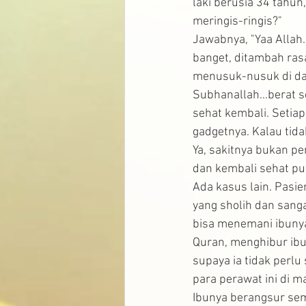
laki berusia 34 tahun
meringis-ringis?"
Jawabnya, "Yaa Allah.
banget, ditambah rasa
menusuk-nusuk di da
Subhanallah...berat s
sehat kembali. Setiap
gadgetnya. Kalau tid
Ya, sakitnya bukan p
dan kembali sehat pu
Ada kasus lain. Pasie
yang sholih dan sang
bisa menemani ibunya
Quran, menghibur ibu
supaya ia tidak perl
para perawat ini di 
Ibunya berangsur sem