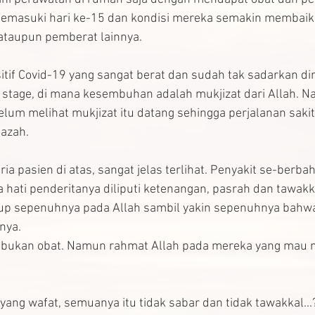
 memasuki hari ke-15 dan kondisi mereka semakin membaik. 
ataupun pemberat lainnya.
itif Covid-19 yang sangat berat dan sudah tak sadarkan diri
stage, di mana kesembuhan adalah mukjizat dari Allah. 
belum melihat mukjizat itu datang sehingga perjalanan sakit
nazah.
eria pasien di atas, sangat jelas terlihat. Penyakit se-berba
hati penderitanya diliputi ketenangan, pasrah dan tawakka
p sepenuhnya pada Allah sambil yakin sepenuhnya bahwa
nya.
ukan obat. Namun rahmat Allah pada mereka yang mau 
ang wafat, semuanya itu tidak sabar dan tidak tawakkal...? N