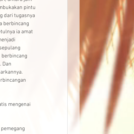
mbukakan pintu 
g dari tugasnya 
a berbincang 
tulnya ia amat 
enjadi 
sepulang 
 berbincang 
. Dan 
arkannya. 
erbincangan 
tis mengenai 
i pemegang 