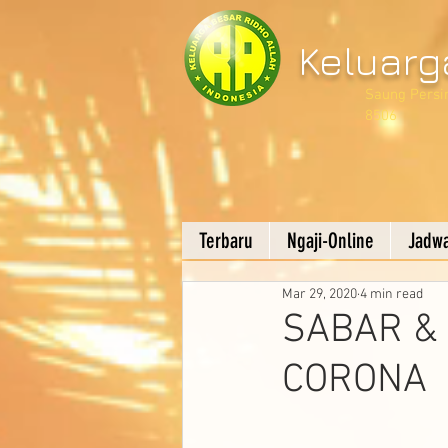
Keluarg
Saung Persin
8506
Terbaru
Ngaji-Online
Jadwa
Mar 29, 2020
4 min read
SABAR &
CORONA