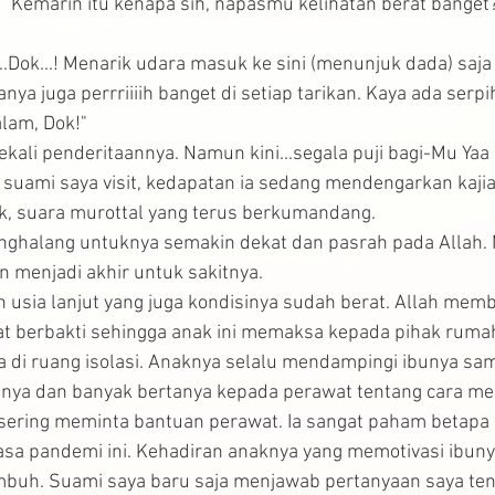
, "Kemarin itu kenapa sih, napasmu kelihatan berat banget
..Dok...! Menarik udara masuk ke sini (menunjuk dada) saj
nya juga perrriiiih banget di setiap tarikan. Kaya ada serpi
lam, Dok!"
ekali penderitaannya. Namun kini...segala puji bagi-Mu Yaa 
 suami saya visit, kedapatan ia sedang mendengarkan kajia
ak, suara murottal yang terus berkumandang. 
enghalang untuknya semakin dekat dan pasrah pada Allah.
n menjadi akhir untuk sakitnya.
n usia lanjut yang juga kondisinya sudah berat. Allah mem
at berbakti sehingga anak ini memaksa kepada pihak rumah
 di ruang isolasi. Anaknya selalu mendampingi ibunya sa
nya dan banyak bertanya kepada perawat tentang cara me
u sering meminta bantuan perawat. Ia sangat paham betapa 
masa pandemi ini. Kehadiran anaknya yang memotivasi ibun
buh. Suami saya baru saja menjawab pertanyaan saya tenta