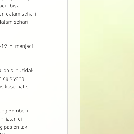
di...bisa 
en dalam sehari 
dalam sehari 
19 ini menjadi 
enis ini, tidak 
logis yang 
psikosomatis 
Sang Pemberi 
-jalan di 
 pasien laki-