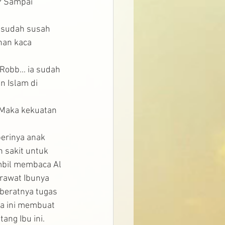
? Sampai 
a sudah susah 
han kaca 
Robb... ia sudah 
n Islam di 
 Maka kekuatan 
berinya anak 
 sakit untuk 
mbil membaca Al 
rawat Ibunya 
beratnya tugas 
ya ini membuat 
ng Ibu ini. 