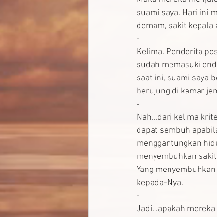
suami saya. Hari ini
demam, sakit kepala 
-
Kelima. Penderita pos
sudah memasuki end 
saat ini, suami saya 
berujung di kamar je
-
Nah...dari kelima krit
dapat sembuh apabila 
menggantungkan hidu
menyembuhkan sakit
Yang menyembuhkan b
kepada-Nya.
-
Jadi...apakah mereka y