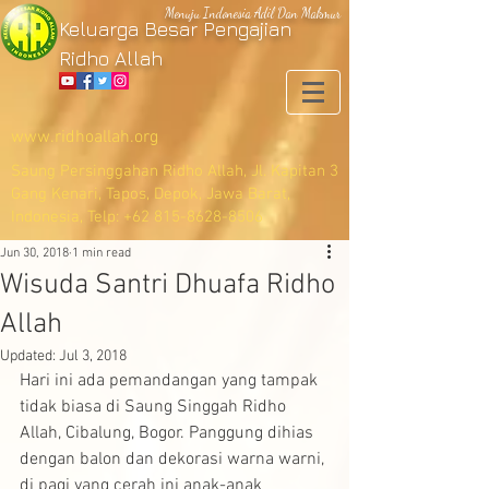
Menuju Indonesia Adil Dan Makmur
Keluarga Besar Pengajian
Ridho Allah
www.ridhoallah.org
Saung Persinggahan Ridho Allah, Jl. Kapitan 3
Gang Kenari, Tapos, Depok, Jawa Barat,
Indonesia, Telp:
+62 815-8628-8506
Jun 30, 2018
1 min read
Wisuda Santri Dhuafa Ridho
Allah
Updated:
Jul 3, 2018
Hari ini ada pemandangan yang tampak 
tidak biasa di Saung Singgah Ridho 
Allah, Cibalung, Bogor. Panggung dihias 
dengan balon dan dekorasi warna warni, 
di pagi yang cerah ini anak-anak 