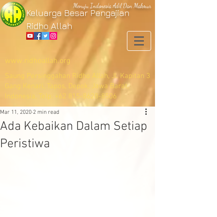
Menuju Indonesia Adil Dan Makmur
Keluarga Besar Pengajian
Ridho Allah
www.ridhoallah.org
Saung Persinggahan Ridho Allah, Jl. Kapitan 3
Gang Kenari, Tapos, Depok, Jawa Barat,
Indonesia, Telp:
+62 815-8628-8506
Mar 11, 2020
2 min read
Ada Kebaikan Dalam Setiap
Peristiwa