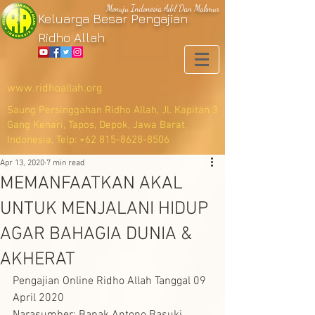
Menuju Indonesia Adil Dan Makmur
Keluarga Besar Pengajian
Ridho Allah
www.ridhoallah.org
Saung Persinggahan Ridho Allah, Jl. Kapitan 3
Gang Kenari, Tapos, Depok, Jawa Barat,
Indonesia, Telp:
+62 815-8628-8506
Apr 13, 2020
7 min read
MEMANFAATKAN AKAL
UNTUK MENJALANI HIDUP
AGAR BAHAGIA DUNIA &
AKHERAT
Pengajian Online Ridho Allah Tanggal 09 
April 2020