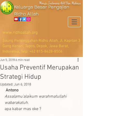
Menuju Indonesia Adil Dan Makmur
Keluarga Besar Pengajian
Ridho Allah
www.ridhoallah.org
Saung Persinggahan Ridho Allah, Jl. Kapitan 3
Gang Kenari, Tapos, Depok, Jawa Barat,
Indonesia, Telp:
+62 815-8628-8506
Jun 5, 2018
6 min read
Usaha Preventif Merupakan
Strategi Hidup
Updated:
Jun 6, 2018
Antono
Assalamu’alaikum warahmatullahi 
wabarakatuh.
apa kabar mas oke ?