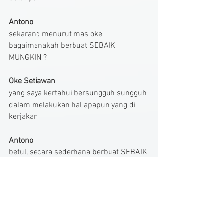
Antono
sekarang menurut mas oke 
bagaimanakah berbuat SEBAIK 
MUNGKIN ?
Oke Setiawan
yang saya kertahui bersungguh sungguh 
dalam melakukan hal apapun yang di 
kerjakan 
Antono
betul, secara sederhana berbuat SEBAIK 
MUNGKIN adalah jika kita MENGIKUTI 
AJARAN ALLAH SWT, setujukah ?
Oke Setiawan
setuju pak